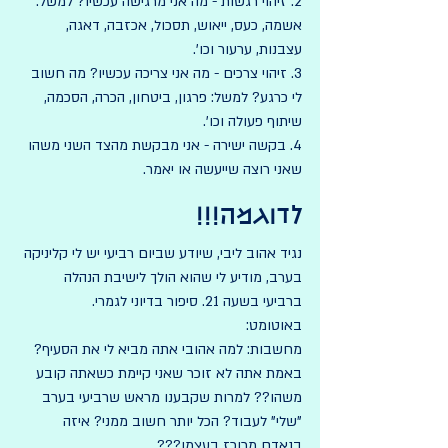
2. זיהוי רגשות - מה אני מרגישה עכשיו? למשל: 
אשמה, כעס, ייאוש, תסכול, אכזבה, דאגה, 
עצבנות, ערעור וכו'. 
3. זיהוי צרכים - מה אני צריכה עכשיו? מה חשוב 
לי כרגע? למשל: פרגון, ביטחון, הכרה, הסכמה, 
שיתוף פעולה וכו'. 
4. בקשה ישירה - אני מבקשת מהצד השני משהו 
שאני רוצה שייעשה או יאמר. 
לדוגמה!!!
נגיד אהוב ליבי, שיודע שביום רביעי יש לי קליניקה 
בערב, מודיע לי שהוא הולך לישיבת הנהלה 
ברביעי בשעה 21. סיפור בדיוני לגמרי. 
באוטומט: 
מחשבות: למה אהובי אתה מביא לי את הסעיף? 
באמת אתה לא זוכר שאני קיימת כשאתה קובע 
משהו?? למרות שקבענו מראש שרביעי בערב 
"שלי" לעבוד? הכל יותר חשוב ממני? איזה 
בנאדם מרוכז בעצמו???