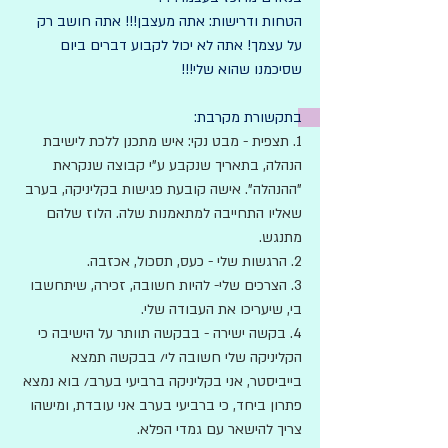
הטחות ודרישות: אתה מעצבן!!! אתה חושב רק 
על עצמך! אתה לא יכול לקבוע דברים ביום 
שסיכמנו שהוא שלי!!! 
בתקשורת מקרבת: 
1. תצפית - מבט נקי: איש מתכנן ללכת לישיבת 
הנהלה, בתאריך שנקבע ע"י קבוצה שנקראת 
"ההנהלה". אישה קובעת פגישות בקליניקה, בערב 
שאליו התחייבה למתאמנות שלה. הלוז שלהם 
מתנגש. 
2. הרגשות שלי - כעס, תסכול, אכזבה. 
3. הצרכים שלי- להיות חשובה, זכירה, שיתחשבו 
בי, שיעריכו את העבודה שלי.   
4. בקשה ישירה - בבקשה תוותר על הישיבה כי 
הקליניקה שלי חשובה לי/ בבקשה תמצא 
בייביסטר, אני בקליניקה ברביעי בערב/ בוא נמצא 
פתרון ביחד, כי ברביעי בערב אני עובדת, ומישהו 
צריך להישאר עם גמדי הפלא.   