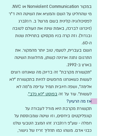
במקור Nonviolent Communication או NVC. 
מי שהחליט על השם והמציא את השיטה היה ד"ר 
לפסיכולוגיה קלינית בשם מרשל ב. רוזנברג 
(זיכרונו לברכה, באמת שינה את העולם לטובה 
ובגדול). וזה קרה בניו מקסיקו בתחילת שנות 
ה-60. 
השם בעברית, לטעמי, טוב יותר מהמקור. את 
התרגום נתנה ארנינה קשתן, מחלוצות השיטה 
בארץ ב-1992. 
"תקשורת מקרבת" זה בדיוק מה שאנחנו רוצים 
לעשות כשאנחנו מחפשים להיות בתקשורת "לא 
אלימה", ושפה חיובית תמיד עדיפה מ"מה לא 
לעשות". עוד על זה 
בפוסט "לא כלב"
. 
אז מה הרעיון? 
תקשורת מקרבת היא מודל לעבודה על 
קונפליקטים ביחסים, וזו שיטה שמבוססת על 
חמלה - שע"פ רוזנברג זהו המצב הטבעי שלנו 
כבני אדם. משהו כמו תהליך זריז של גישור, 