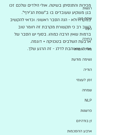
מכירות והתנסיתן בשיטה. אולי הילדים שלכם זכו 
רגשות
בגן משקיע שעובדים בו ב"שפת הג'ירף". 
שפת הכן
במקרה ולא - הנה הסבר ראשוני. וכדאי להקשיב 
קשב רב כי תקשורת מקרבת זה חומר טוב 
כעס
ברמות שאין הרבה כמוהו. בסוף יש הסבר של 
בחירה
ארבעת השלבים בטכניקה + דוגמה. 
אז מי שאוהבת לדלג - זה הרגע שלך. 
מודל אפרת
נשימה מודעת
הודיה
זמן לעצמי
שמחה
NLP
פרשנות
זן בודהיזם
ארבע ההסכמות