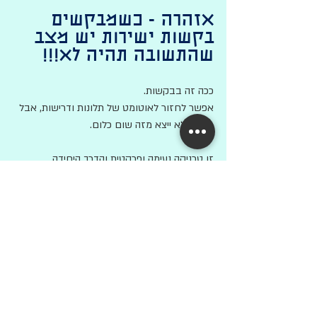
אזהרה - כשמבקשים 
בקשות ישירות יש מצב 
שהתשובה תהיה לא!!!
ככה זה בבקשות. 
אפשר לחזור לאוטומט של תלונות ודרישות, אבל 
כנראה לא ייצא מזה שום כלום. 
זו טכניקה נעימה ופרקטית והדרך היחידה 
(נשבעת) לאמץ אותה היא לתרגל את זה. 
בהתחלה מתרגלים "על יבש" - כלומר בדיעבד. 
יושבים בערב ומנסחים על דף את הוויכוח 
מהבוקר. 
בהמשך מתאפשר לעשות את המהלך הזה ממש 
מהר ובלייב. 
ננסה ונצליח.
בפרקים הבאים: 
טריקים קלים לזיהוי צרכים.
תקשורת מקרבת