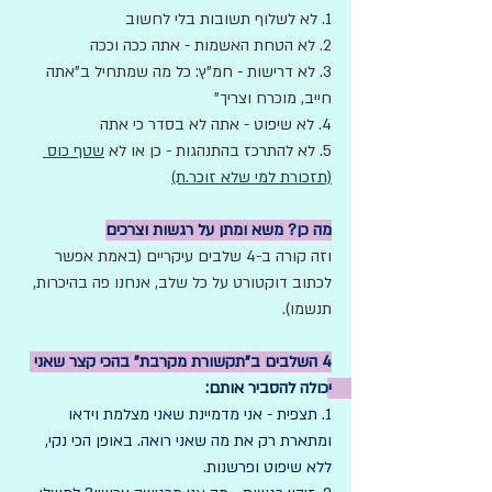
1. לא לשלוף תשובות בלי לחשוב
2. לא הטחת האשמות - אתה ככה וככה
3. לא דרישות - חמ"ץ: כל מה שמתחיל ב"אתה 
חייב, מוכרח וצריך"
4. לא שיפוט - אתה לא בסדר כי אתה
5. לא להתרכז בהתנהגות - כן או לא 
שטף כוס 
(תזכורת למי שלא זוכר.ת)
מה כן? משא ומתן על רגשות וצרכים
וזה קורה ב-4 שלבים עיקריים (באמת אפשר 
לכתוב דוקטורט על כל שלב, אנחנו פה בהיכרות, 
תנשמו). 
4 השלבים ב"תקשורת מקרבת" בהכי קצר שאני 
יכולה להסביר אותם: 
1. תצפית - אני מדמיינת שאני מצלמת וידאו 
ומתארת רק את מה שאני רואה. באופן הכי נקי, 
ללא שיפוט ופרשנות.