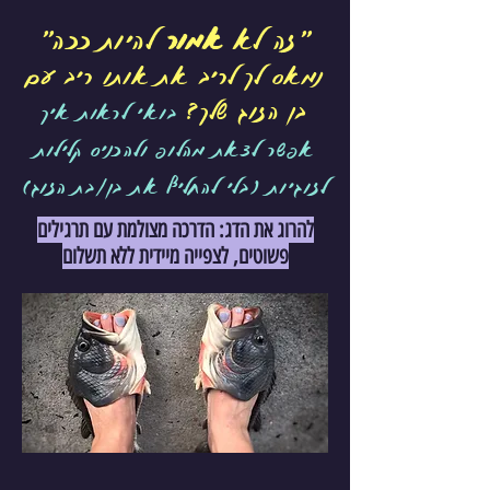
"זה לא
אמור
להיות ככה"
נמאס לך לריב את אותו ריב עם
בן הזוג שלך?
בוא
י לראות איך
אפשר לצאת מהלופ ולהכניס קלילות
לזוגיות (בלי להחליף את בן/בת
הזוג)
להרוג את הדג: הדרכה מצולמת עם תרגילים
פשוטים, לצפייה מיידית ללא תשלום