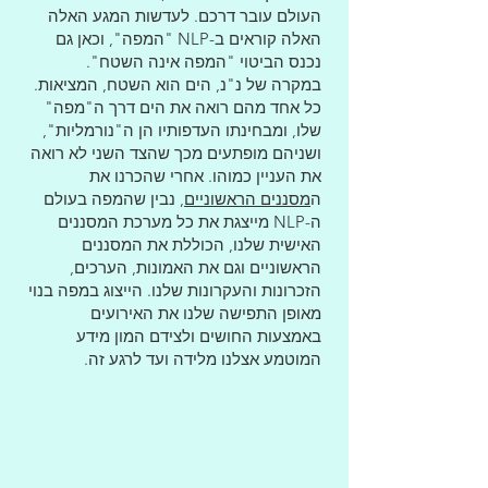
העולם עובר דרכם. לעדשות המגע האלה
האלה קוראים ב-NLP "המפה", וכאן גם
נכנס הביטוי "המפה אינה השטח".
במקרה של נ"נ, הים הוא השטח, המציאות.
כל אחד מהם רואה את הים דרך ה"מפה"
שלו, ומבחינתו העדפותיו הן ה"נורמליות",
ושניהם מופתעים מכך שהצד השני לא רואה
את העניין כמוהו. אחרי שהכרנו את
ה
מסננים הראשוניים
, נבין שהמפה בעולם
ה-NLP מייצגת את כל מערכת המסננים
האישית שלנו, הכוללת את המסננים
הראשוניים וגם את האמונות, הערכים,
הזכרונות והעקרונות שלנו. הייצוג במפה בנוי
מאופן התפישה שלנו את האירועים
באמצעות החושים ולצידם המון מידע
המוטמע אצלנו מלידה ועד לרגע זה.