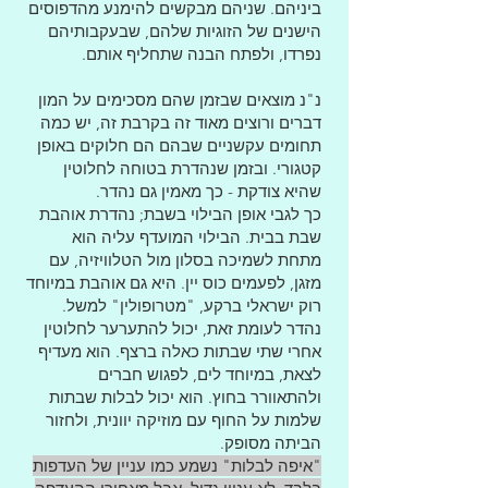
ביניהם. שניהם מבקשים להימנע מהדפוסים
הישנים של הזוגיות שלהם, שבעקבותיהם
נפרדו, ולפתח הבנה שתחליף אותם.
נ"נ מוצאים שבזמן שהם מסכימים על המון
דברים ורוצים מאוד זה בקרבת זה, יש כמה
תחומים עקשניים שבהם הם חלוקים באופן
קטגורי. ובזמן שנהדרת בטוחה לחלוטין
שהיא צודקת - כך מאמין גם נהדר.
כך לגבי אופן הבילוי בשבת; נהדרת אוהבת
שבת בבית. הבילוי המועדף עליה הוא
מתחת לשמיכה בסלון מול הטלוויזיה, עם
מזגן, לפעמים כוס יין. היא גם אוהבת במיוחד
רוק ישראלי ברקע, "מטרופולין" למשל.
נהדר לעומת זאת, יכול להתערער לחלוטין
אחרי שתי שבתות כאלה ברצף. הוא מעדיף
לצאת, במיוחד לים, לפגוש חברים
ולהתאוורר בחוץ. הוא יכול לבלות שבתות
שלמות על החוף עם מוזיקה יוונית, ולחזור
הביתה מסופק.
"איפה לבלות" נשמע כמו עניין של העדפות