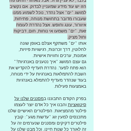
בלבד, לא עניין גדול. אבל מאחורי ההעדפה
הזו יש עוד מידע שמעניין לבדוק. אם נקשיב
למושג "ים" אצל נהדר, נוכל לשמוע ממנו
שעבורו מדובר בתחושת מנוחה, פתיחות,
איוורור, עונג וחופש. אצל נהדרת לעומת
זאת, "ים" משמעו אי נוחות, חום, דביקות
וחול מציק.
אותו "ים" משתקף אצלם באופן שונה
לחלוטין, דרך זכרונות, רגישויות פיזיות,
אמונות, ערכים וחוויות אישיות.
גם עצם המושג "איך נטענים באנרגיות?"
הוא פתח לפער. נהדרת תעדיף להקדיש את
השבת להתמלאות באנרגיות על ידי מנוחה,
בעוד שנהדר מעדיף להתמלא באנרגיות
באמצעות פעילות.
בפרק הקודם התבוננו ב
מסננים שלנו על
סיטואציות
והבנו איך כל אדם יוצר לעצמו
פילטר מהמציאות. הפילטרים האישיים שלנו
מתכנסים למעין זוג "עדשות מגע": קובץ
פילטרים דקיקים ומסננים שנערמים זה על
זה לאורך כל שנות חיינו, וכל מבט שלנו על