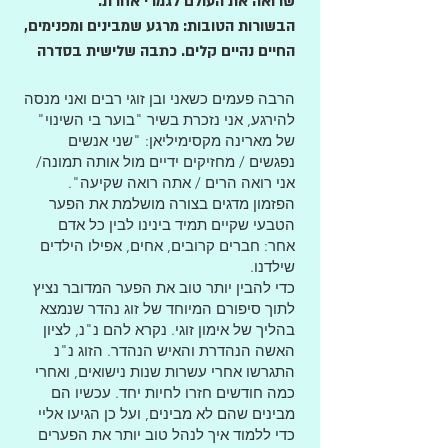
שרואה את העולם לגמרי אחרת.
הבשורות הטובות: מרגע שמבינים ומפנימים,
החיים נהיים קלים. כתבה שלישית בסדרה
הרבה פעמים כשאני ובן זוגי רבים ואני מנסה
להירגע, אני נזכרת בשיר "בוער בי השינוי"
של מארינה מקסימיליאן: "שני אנשים
נפגשים / מחזיקים ידיים מול אותה תמונה/
אני רואה הרים / אתה רואה שקיעה".
הפזמון מדגים בצורה מושלמת את הפער
הטבעי שקיים תמיד בינינו לבין כל אדם
אחר: חברים קרובים, אחים, אפילו הילדים
שילדנו.
כדי להבין יותר טוב את הפער המדובר נציץ
לתוך סיפורם המיוחד של זוג נהדר שנמצא
בהליך של אימון זוגי. נקרא להם נ"נ, לציון
האשה הנהדרת והאיש הנהדר. הזוג נ"נ
התגרשו אחרי עשרות שנות נישואים, ואחרי
כמה חודשים חזרו לחיות יחד. עכשיו הם
מבינים שהם לא מבינים, ועל כן הגיעו אליי
כדי ללמוד איך לנהל טוב יותר את הפערים