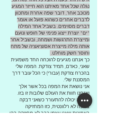
נגלה שכל אחד מאיתנו הוא חייזר המגיע
מכוכב אחר, דובר שפה אחרת ומתכוון
לדברים אחרים כשהוא פועל או אומר
דברים מסוימים. בשביל אחד המילה
"ים" יוצרת ייצוג פנימי של חופש ונועם
ומייצרת התרגשות ושמחה, ובשביל אחר
אותה מילה מייצרת אסוציאציה של מתח
וחוסר חשק מוחלט.
כך אנחנו מגיעים להוכחה החד משמעית
שאני, כאדם, תמיד צודקת. המפה שלי
בהכרח צודקת (עבורי) כי הכל עובר דרך
המסננת שלי.
אני נושאת את המפה בכל אשר אלך
ואנחנו חוות את העולם שלובות זו בזו.
הבעיה יכולה להתעורר כשאני דבקה
במפה לא רלוונטית, כזו המחזיקה
באמונות שאני עצמי כבר לא מחזיקה בהן,
שאריות של מחשבות של אחרים, פחדים
והנחות שהיו חלק משמעותי מעולמי בזמן
מסוים ולא עברו "עדכון גרסה" עם חלוף