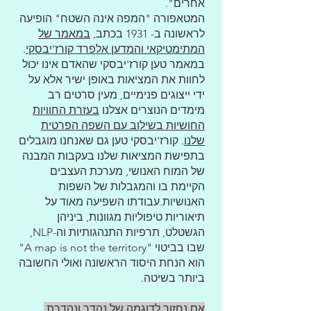
אחרים".
המטאפורה "המפה אינה השטח" הופיעה
לראשונה ב- 1931 בכתב,
במאמר של
המתימטיקאי והמדען אלפרד קורז'יבסקי
.
במאמר טען קורז'יבסקי שהאדם אינו יכול
לחוות את המציאות באופן ישיר אלא על
ידי ייצוגים פנימיים, מעין סרטים רב
מימדים הנוצרים אצלנו
בעזרת החוויות
החושיות בשילוב עם השפה הפרטית
שלנו
. קורז'יבסקי טען גם שאנחנו מוגבלים
בתפישת המציאות שלנו בעקבות המבנה
של המוח האנושי, מערכת העצבים
הקיימת בו והמגבלות של השפות
האנושיות.עבודתו השפיעה מאוד על
תיאוריות טיפוליות מגוונות, ביניהן
הגשטלט, תרפיות התנהגותיות וה-NLP,
שבו בביטוי "A map is not the territory"
הוא הנחת היסוד הראשונה ואולי החשובה
ביותר בשיטה.
אם נחזור לדוגמה של נהדר ונהדרת,