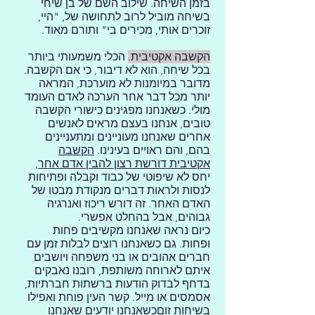
בזמן השיחה. שילוב השם של בן שיחי
בשיחה מוביל לרוב לתחושה של, "היי,
זוכרים אותי, מכירים בי" ותורם מאוד.
הקשבה אקטיבית.
הכלי משמעותי ביותר
בכל שיחה, הוא לא דיבור, כי אם הקשבה.
מדובר במיומנות לא מוערכת, המראה
יותר מכל דבר אחר הערכה לאדם העומד
מולי. כשאנחנו מפגינים כישורי הקשבה
טובים, אנחנו בעצם מראים לאנשים
אחרים שאנחנו מעוניינים ומתעניינים
בהם, והם ראויים בעינינו.
הקשבה
אקטיבית דורשת רצון להבין אדם אחר
,
יחס לא שיפוטי של כבוד וקבלה ופתיחות
לנסות ולראות דברים מנקודת מבטו של
האדם האחר. זה דורש ריכוז ואנרגיה
גבוהים, אבל בהחלט אפשרי.
כיום נראה שאנחנו מקשיבים פחות
ופחות. גם כשאנחנו רוצים לבלות זמן עם
חברים אהובים או בני משפחה ויושבים
איתם לארוחה משותפת, רובנו נאבקים
בדחף לבדוק הודעות ברשתות חברתיות,
אסמסים או מייל. קשר העין פוחת ואפילו
בשיחות זוםכשאנחנו יודעים שאנחנו