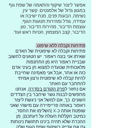
אפשר ליצור שיקוף והתאמה של שפת גוף
במגוון גדול של אלמנטים: קשר עין,
נשימה, הבעות פנים, מנח ישיבה או
עמידה, גודל ומהירות תנועות הגוף,
עוצמת הדיבור, מהירות הדיבור, טון
הדיבור, קצב המצמוץ, הטיות ראש ועוד.
פתיחות וקבלה ללא שיפוט.
פתיחות וקבלה לא שיפוטית של האדם
שאיתו אני בונה ראפור. יש הטועים לחשוב
שבניית ראפור היא מן התחנפות
מלאכותית שנועדה למצוא חן בעיני אדם
כזה או אחר, אבל אני מאמינה שחייבת
להיות קבלה לא שיפוטית ורצון אמיתי
להתחבר עם האחר.
אם נחזור ל
פרק הקודם בסדרה
, אנחנו
מחפשים לבנות גשר שיחבר בין הצדדים
השונים. כך, אם למשל אני ניגשת ליצור
ראפור באותה פריימיירה עם מישהי שאני
שופטת אותה כ-X (השלימו את החסר,
כמיטב הקללות העולה על דעתכם), מן
ההכרח שלא תהיה בינינו תחושת נינוחות
גם אם אדייק בשיקוף שפת הגוף שלה.