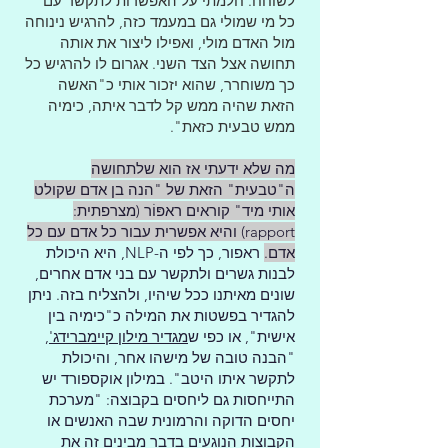
לשוחח. חלמתי על האפשרות לתקשר עם
כל מי שמולי גם במעמד כזה, להרגיש נינוחה
מול האדם מולי, ואפילו ליצור את אותה
תחושה אצל הצד השני. אגרום לו להרגיש כל
כך משוחרר, שהוא יזכור אותי כ"האשה
הזאת שהיה ממש קל לדבר איתה, כימיה
ממש טבעית כזאת".
מה שלא ידעתי אז הוא שלתחושה
ה"טבעית" הזאת של "הנה בן אדם שקולט
אותי מיד" קוראים ראפּוֹר (מצרפתית:
rapport) והיא אפשרית עבור כל אדם עם כל
אדם.
ראפור, כך לפי ה-NLP, היא היכולת
לבנות גשרים ולתקשר עם בני אדם אחרים,
שונים מאיתנו ככל שיהיו, ולהצליח בזה. ניתן
להגדיר בפשטות את המילה כ"כימיה בין
אישית", או כפי ש
מגדיר מילון קיימברידג'
,
"הבנה טובה של מישהו אחר, והיכולת
לתקשר איתו היטב". במילון אוקספורד יש
התייחסות גם ליחסים בקבוצה: "מערכת
יחסים הדוקה והרמונית שבה האנשים או
הקבוצות הנוגעים בדבר מבינים זה את