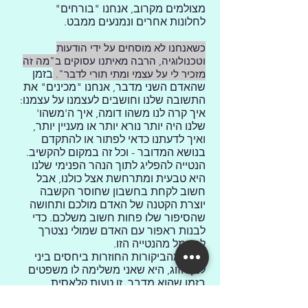
מצולמים מקרוב, אנחנו "בורחים"
לחלונות אחרים ונמנעים ממבט.
כשאנחנו לא מוסחים על ידי הודעות
וטכנולוגיה, הרבה מאיתנו עסוקים ב"מה זה
מזכיר לי על עצמי ומתי תורי לדבר".
בזמן
שהאדם השני מדבר, אנחנו "מכינים" את
התשובה שלנו וחושבים לעצמנו על עצמנו:
איך קרה לנו משהו דומה, איך ה'משהו'
שלנו היה יותר נורא יותר או מעניין יותר,
ואיך לדעתנו כדאי לפתור או להתקדם
בנושא המדובר - וכל זה במקום להקשיב.
הנטייה להפליג לתוך הנהר הפנימי שלנו
היא טבעית ומתרחשת אצל כולנו, אבל
חשוב לקחת בחשבון שחוסר הקשבה
יוצרת הקטנה של האדם מולכם ותחושה
שהסיפור שלו פחות חשוב משלכם. כדי
לבנות ראפור עם האדם שמולי נצטרך
להיגמל מהנטייה הזו.
אחת מהביקורות החוזרות ביחסים ביני
לבן הזוג, היא שאני משלימה לו משפטים
בזמן שהוא מדבר. זו טעות קלאסית
בהקשבה, שאני עושה כנראה בעקביות,