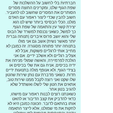
חברתיות בלי לחשוב על ההשלכות של
שפת הגוף שלנו, ומקרינים החוצה מסרים
הסותרים את המסרים שחשוב לנו להעביר.
חשוב להבין שכדי ליצור ראפור עם האדם
מולנו, הכלי הבסיסי ביותר שיש לנו הוא
יצירת קשר עין והתאמה של שפת הגוף.
כך למשל, כשאני נכנסת למשרד של הבוס
שלי והוא יושב פרוס איברים (תנוחה גברית
יותר מאשר נשית) אשב גם אני מולו
בתנוחה יותר פתוחה מסגורה. זה כמובן לא
מחייב אותי לרגליים פשוקות, אבל לא
אצליב רגליים ולא אשלב ידיים. אם אני
הולכת לפרמיירה, והאשה שמולי מניחה את
ידיה בכיסים, אניח גם את שלי בכיסים או
בצידי הגוף, ולא אנופף מולה בתנועות ידיים
חדות. כשאני מדברת עם נותן שירות שהטון
שלו שקט ואני רוצה לקבל ממנו שירות טוב,
אתאים את הטון שלי לשלו ואשתדל שלא
להגיב בטון אחר.
כשאנחנו רוצים לבנות ראפור עם מישהו,
כדאי להדביק את קצב הדיבור או להאט
אותו בהתאם לדובר. הכוונה כמובן היא לא
לחקות את מי שמולנו, אלא לייצר התאמה