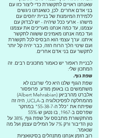
שאנחנו ראויים לתקשורת כדי ליצור כזו עם
בני אדם אחרים. לכן, כשאנחנו ניגשים
ללמידת המיומנות של בניית יחסים עם
מישהו - ארעי ככל שיהיה - יש לבדוק עם
עצמנו, עד כמה אנחנו מעריכים את עצמנו
ועד כמה אנחנו מאמינים ששווה לתקשר
איתנו. ערך עצמי הוא הבסיס לכל תקשורת
ועם שינוי הלך הרוח הזה, כבר יהיה קל יותר
לתקשר עם בני אדם אחרים.
לבניית ראפור יש כאמור מתכונים רבים. זה
המתכון שלי:
שפת גוף.
שפת הגוף שלנו היא כלי שרובנו לא
משתמשים בו באופן מודע. פרופסור
אלברט מהרביאן (Albert Mehrabian)
מהמחלקה לפסיכולוגיה ב-UCLA, היה זה
שפיתח את "כלל ה-55-38-7" במחקר
שפרסם ב-1967, בו נטען ש-55%
מהתקשורת מתבסס על שפת גוף, 38% על
טון הדיבור ורק 7% על המילים עצמן ועל מה
שנאמר.
רוב הזמן אנחנו מתנהלים בסיטואציות