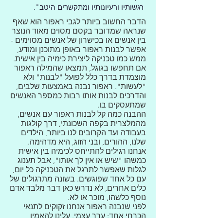
רגשותיו ורעיונותיו ומתקשרים היטב".
הדבר החשוב ביותר לגבי ראפור הוא שאף
שנראה שמדובר בקסם מסוים מאוד הנוצר
בין אנשים או בכישרון של אנשים מסוימים -
אפשר לבנות ראפור באופן מתוכנן ומודע,
ממש כמו טכניקה ליצירת כימיה בין אישית.
אם תחפשו בגוגל, תמצאו שהמילה ראפור
מוצמדת בדרך כלל לפועל "לבנות" ולא
"לעשות". ראפור נבנה באמצעות שלבים,
והדרכים לבנות אותו רבות כמספר האנשים
שמתעסקים בו.
ההבנה כמה קל לבנות ראפור עם אנשים,
מהמלצרית בקפה השכונתי, דרך קולגות
בעבודה ועד הקרובים לנו ביותר, הילדים
שלנו, ההורים, ובני הזוג, היא מדהימה.
אנחנו רגילים להתייחס לכימיה בין אישית
כמשהו "שיש או אין לך אותו", אבל תענוג
לגלות שאפשר לתרגל את הטכניקה כל יום,
עם כל אחד שפוגשים. בשונה מתרגולים של
כלים אחרים, לא נדרש כאן דבר מלבד אדם
נוסף כלשהו, מוכר או לא.
לפני שנבנה ראפור אנחנו זקוקים לתנאי
הכרחי אחד: ערך עצמי. עלינו להאמין