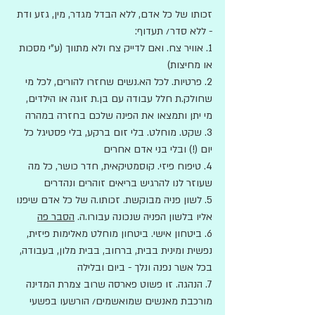
זכותו של כל אדם, ללא הבדל מגדר, מין, גזע ודת 
- ללא סדר/ תעדוף:
1. אוויר צח. ואם לדייק צח ולא מתווך (ע"י מסכות 
או מחיצות)
2. פרטיות. לכל הא.נשים שחזרו להורים, לכל מי 
שחולק.ת חלל עבודה עם בן.ת זוגה או הילדים, 
מי יתן ותמצאו את הפינה שלכם בחזרה במהרה
3. שקט. מוחלט. בלי זום ברקע, בלי פסטיגל כל 
יום (!) ובלי בני אדם אחרים
4. טיפוח פיזי. קוסמטיקאית, חדר כושר, כל מה 
שעוזר לנו להרגיש בריאים זוהרים ונהדרים
5. לשון פניה מבוקשת. זכותו.ה של כל אדם שיפנו 
אליו בלשון הפניה שנכונה עבורו.ה. 
הסבר פה
6. ביטחון אישי. ביטחון מוחלט מאלימות פיזית, 
נפשית ומינית בבית, ברחוב, בבית מלון, בעבודה, 
בכל אשר נפנה ונלך - ביום ובלילה
7. הנהגה. זו פשוט פארסה שרוב צמרת המדינה 
מורכבת מאנשים שמואשמים/ הורשעו בפשעי 