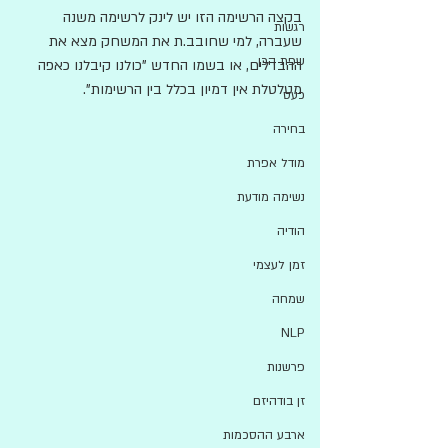
בקצה הרשימה הזו יש לינק לרשימה משנה 
רגשות
שעברה, למי שחובב.ת את המשחק מצא את 
שפת הכן
ההבדלים, או בשמו החדש "כולנו קיבלנו כאפה 
מטלטלת אין דמיון בכלל בין הרשימות". 
כעס
בחירה
מודל אפרת
נשימה מודעת
הודיה
זמן לעצמי
שמחה
NLP
פרשנות
זן בודהיזם
ארבע ההסכמות