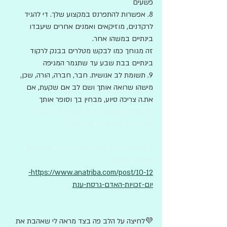
פשעים
8. אפשרות להתפרנס במקצוע שלך. די להגיד 
לרקדנים, מוזיקאים ואמנים אחרים שיעבדו 
בינתיים במשהו אחר. 
זה מגוחך כמו לבקש מטלרים בבנק לרקוד 
בינתיים בבת שבע עד שתגמר המגיפה
9. תשומת לב אנושית. חבר, חברה, הורה, שכן, 
מישהו שרואה אותך ושם לב אם שקעת, אם 
את.ה צריכה סיוע, מבחין בך וסופר אותך 
10. ניסים ונפלאות. כי יש אותם, זה ברור, וכל 
אדם זכאי לאיזה נס פה ושם
זו הרשימה שלי משנה שעברה, כה אופטימית 
ומלאה מאפים: 
https://www.anatriba.com/post/10-12-
יום-זכויות-האדם-גרסת-ענת
💜
לחיצה על הלב פה בצד מראה לי שאהבת את 