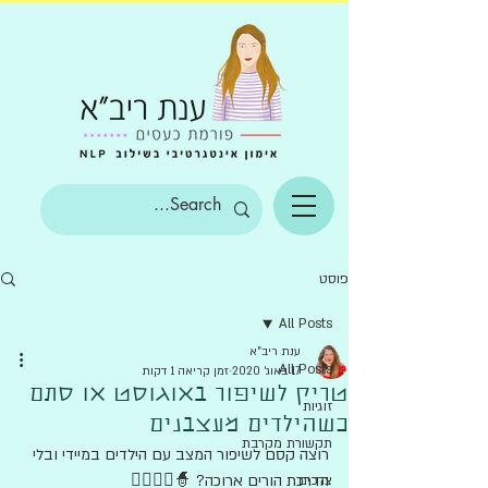
פוסט
All Posts
ענת ריב"א
All Posts
17 באוג׳ 2020
זמן קריאה 1 דקות
טריק לשיפור באוגוסט או סתם
זוגיות
כשהילדים מעצבנים
תקשורת מקרבת
ר
וצה קסם לשיפור המצב עם הילדים במיידי ובלי 
הדרכת הורים ארוכה? 
🧙🧝‍♀️🧞‍♂️
צרכים