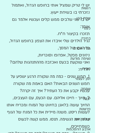
יש לי טריק שמציל אותי בחופש הגדול, ואתמול 
רגשות
נזכרתי בו בשיחת ייעוץ.
שפת הכן
יש בו שני שלבים ממש קלים ועכשיו אלמד גם 
אותך:
כעס
תזכרו בקיצור ח"ח.
בחירה
נגיד הילדים שלי איבדו את הצפון בחופש הגדול, 
כל היום מול המסך,
מודל אפרת
ניזונים מפטל, אפרופו וסוכריות,
נשימה מודעת
ואני שוקעת בכעס ואכזבה מההתנהגות שלהם?
הודיה
חח"ח:
1. חמש שנים - כמה מה שקורה הרגע ישפיע על 
זמן לעצמי
חמש השנים הבאות? האם באמת מה שקורה 
שמחה
עכשיו יקבע את כל העתיד? איך זה יקרה? 
‏2. חיוך - חייכו אליהם. עם הכעס, עם העצבים, 
NLP
החיוך עושה בלאגן בחיווט של המוח ומכריח אותו 
פרשנות
לעשות ריסט. משנה מיידית את כל המנח של הגוף 
שלנו, את הנשימה. תנסו. ממש קשה לכעוס 
זן בודהיזם
כשמחייכים. 
ארבע ההסכמות