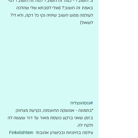
3. חשוב? - כמה זה חשוב? למה זה חשוב? למי 
באמת זה חשוב? (אולי לסבתא שלי שהלכה 
לעולמה ממש חשוב שיהיה נקי כל דקה, ולא לי? 
לשאול)
#
ננסהונצליח
*בתמונה - אנושקה החוצפנה, נקרעת מצחוק 
בזמן שאני ברקע כועסת מאוד על דוד שעשה לה 
ולקח לה.
צילמה בחינניות ובכישרון אהובתי 
Finkelshtein 