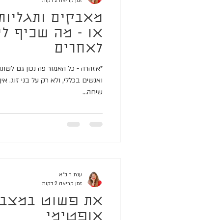
זמן קריאה 2 דקות
מאבקים ותגליות 
או - מה שכיף לי
לאחרים
*אזהרה - כל האמור פה נכון גם לשונות
ואנשים בכללי, ולא רק על בני זוג. אי
שיחה...
ענת ריב"א
זמן קריאה 2 דקות
את פשוט במצב נ
אופטימי