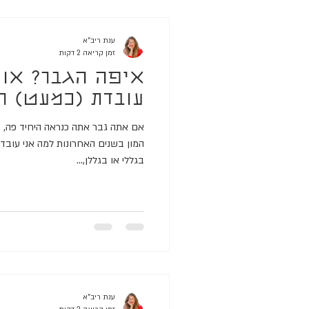
ענת ריב"א
זמן קריאה 2 דקות
איפה הגבר? או 
עובדת (כמעט) ר
אם אתה גבר אתה כנראה היחיד פה, ט
המון בשנים האחרונות למה אני עובד
בגללי או בגללן,...
ענת ריב"א