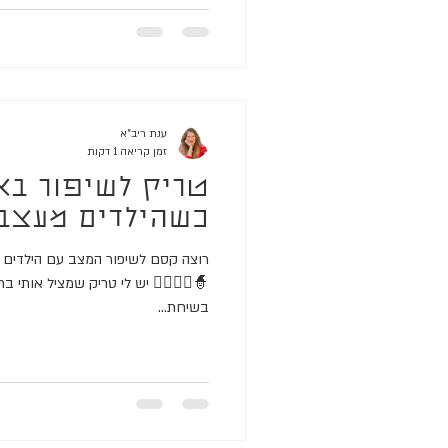
ענת ריב"א
זמן קריאה 1 דקות
טריק לשיפור בא
כשהילדים מעצב
רוצה קסם לשיפור המצב עם הילדים במ
🧙🧝‍♀️🧞‍♂️ יש לי טריק שמציל אותי ב
בשיחת...