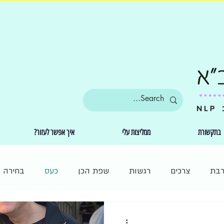
בתקשורת
ממליצות עלי
איך אפשר לעזור?
רבת
צרכים
רגשות
שפת הכן
כעס
בחירה
 לעצמי
שמחה
NLP
פרשנות
זן בודהיזם